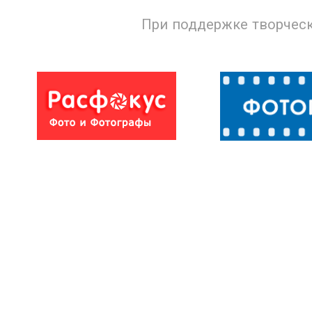
При поддержке творческ