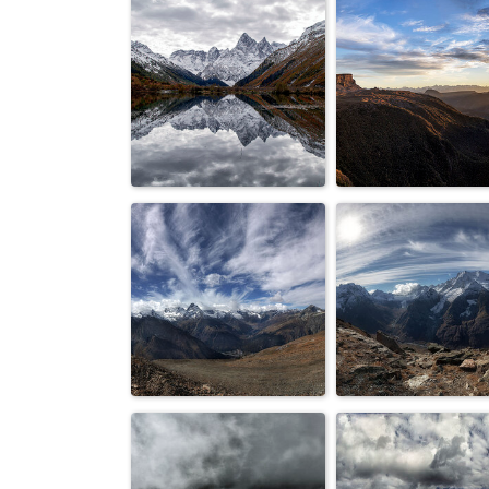
Тишина...
Горы...
Хрупкий мир
На закате...
отражений...