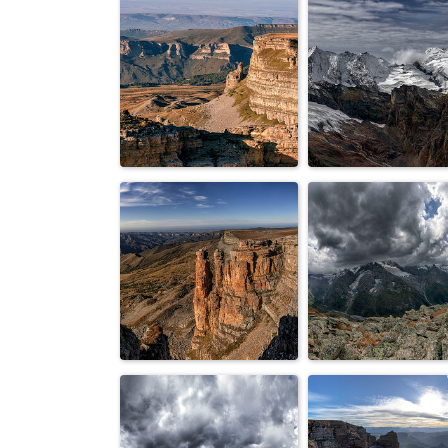
Облако и
Эльбрус...
человек...
На закате...
Горы...