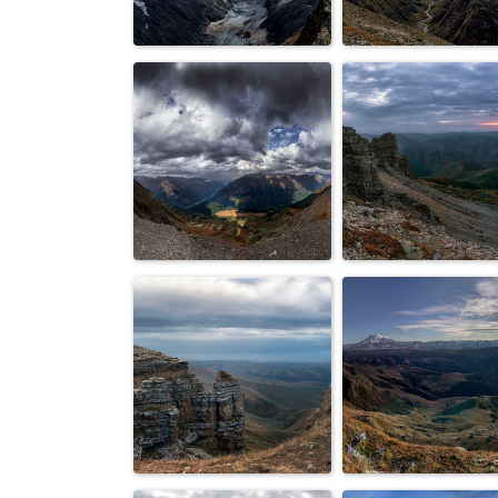
На закате...
Горы и люди..
Ледники и
Горы...
облака...
О чём молчат
Кавказ...
камни....