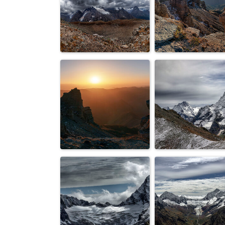
Бермамыт...
Горы....
Тучи....
Кавказ...