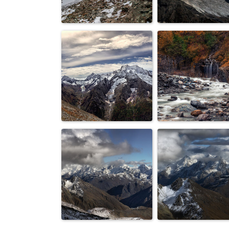
Эльбрус...
Горы...
Горы...
Ледник...
Горы...
Осень...