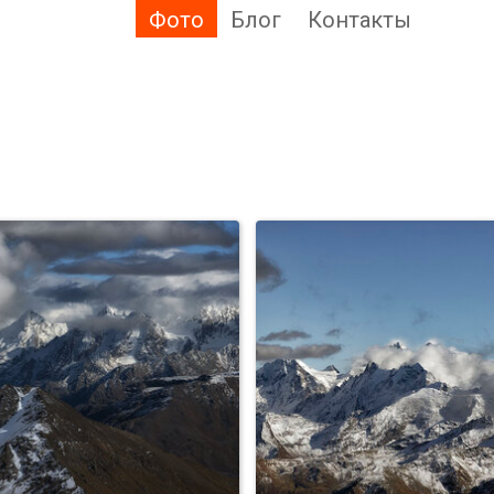
Фото
Блог
Контакты